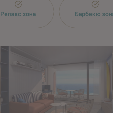
Релакс зона
Барбекю зон