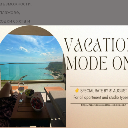
 възможности,
 плажове,
одки с яхта и
пазар, предлагащ
ователните места в
нути на север от
 база, където може
 както и
кции за водни
ожности, където
и. Впуснете се в
ерно море.