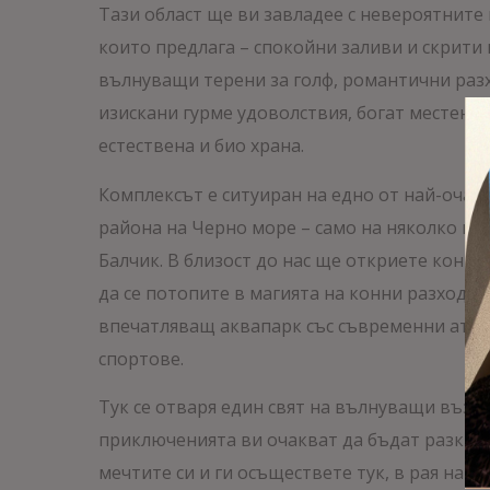
Тази област ще ви завладее с невероятните
които предлага – спокойни заливи и скрити
вълнуващи терени за голф, романтични разх
изискани гурме удоволствия, богат местен 
естествена и био храна.
Комплексът е ситуиран на едно от най-очар
района на Черно море – само на няколко ми
Балчик. В близост до нас ще откриете конна
да се потопите в магията на конни разходки,
впечатляващ аквапарк със съвременни атра
спортове.
Тук се отваря един свят на вълнуващи възм
приключенията ви очакват да бъдат разкрит
мечтите си и ги осъществете тук, в рая на Ч