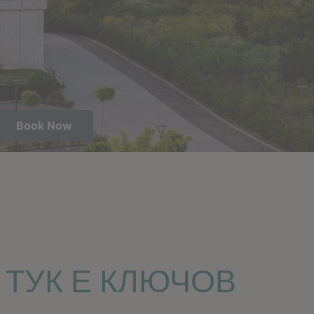
Book Now
 ТУК Е КЛЮЧОВ