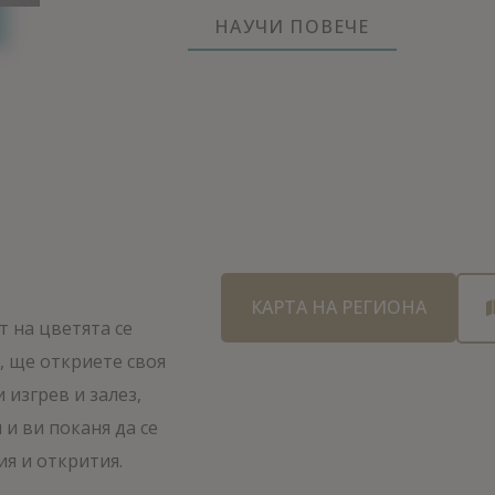
НАУЧИ ПОВЕЧЕ
КАРТА НА РЕГИОНА
т на цветята се
, ще откриете своя
 изгрев и залез,
 и ви поканя да се
я и открития.